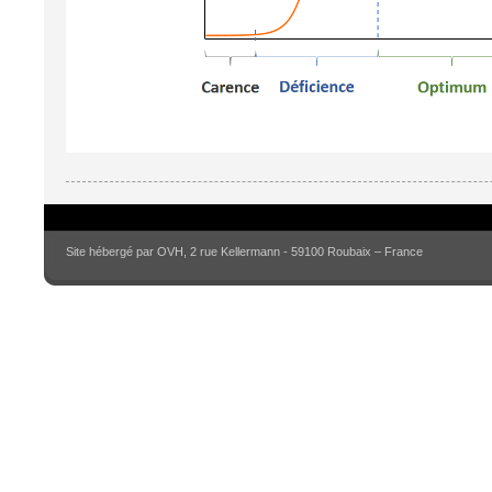
Site hébergé par OVH, 2 rue Kellermann - 59100 Roubaix – France